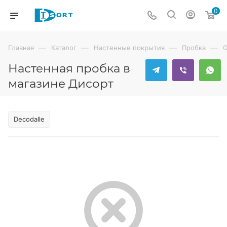
0
—
—
—
—
Главная
Каталог
Настенные покрытия
Пробка
G
Настенная пробка в
магазине Дисорт
Decodalle