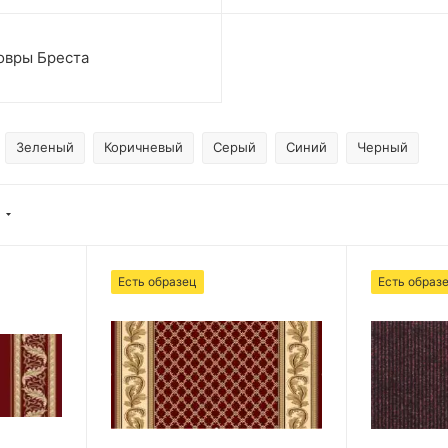
овры Бреста
Зеленый
Коричневый
Серый
Синий
Черный
Есть образец
Есть образ