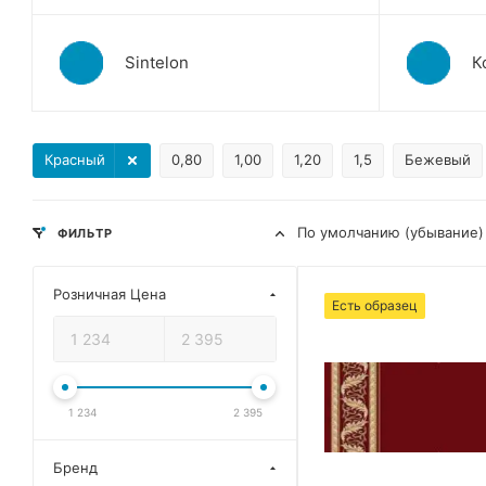
Sintelon
К
Красный
0,80
1,00
1,20
1,5
Бежевый
По умолчанию (убывание)
ФИЛЬТР
Розничная Цена
Есть образец
1 234
2 395
Бренд