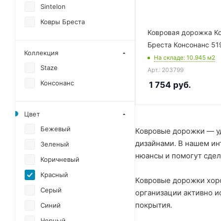
Sintelon
Ковры Бреста
Ковровая дорожка К
Бреста Консонанс 51
Коллекция
На складе
: 10.945
м2
Staze
Арт.: 203799
Консонанс
1 754
руб.
Цвет
Бежевый
Ковровые дорожки — уд
дизайнами. В нашем ин
Зеленый
нюансы и помогут сдел
Коричневый
Красный
Ковровые дорожки хоро
Серый
организации активно и
покрытия.
Синий
Черный