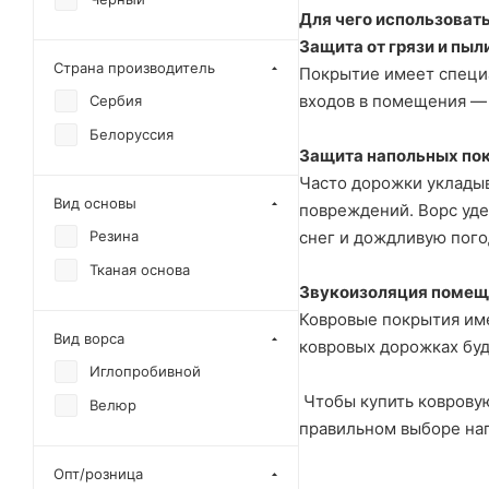
Для чего использоват
Защита от грязи и пыл
Страна производитель
Покрытие имеет специа
входов в помещения — т
Сербия
Белоруссия
Защита напольных пок
Часто дорожки укладыв
Вид основы
повреждений. Ворс удер
снег и дождливую пого
Резина
Тканая основа
Звукоизоляция помещ
Ковровые покрытия име
Вид ворса
ковровых дорожках бу
Иглопробивной
Чтобы купить ковровую
Велюр
правильном выборе нап
Опт/розница