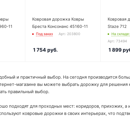
овры
Ковровая дорожка Ковры
Ковровая д
960-11
Бреста Консонанс 45160-11
Staze 712
Под заказ
Арт.: 203800
На складе
Арт.: 73494
1 754
руб.
1 899
ру
обный и практичный выбор. На сегодня производится боль
тернет-магазине вы можете выбрать дорожку для решения н
ать правильный выбор.
шо подходят для проходных мест: коридоров, прихожих, а 
спользуют ковровые дорожки в своих интерьерах, что подт