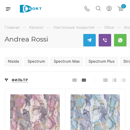
0
—
—
—
—
Главная
Каталог
Настенные покрытия
Обои
And
Andrea Rossi
Nisida
Spectrum
Spectrum Max
Spectrum Plus
Str
ФИЛЬТР