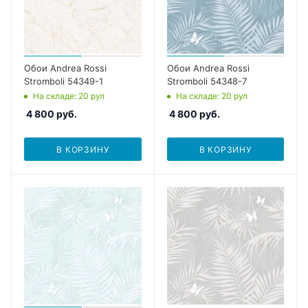
Обои Andrea Rossi
Обои Andrea Rossi
Stromboli 54349-1
Stromboli 54348-7
На складе
: 20
рул
На складе
: 20
рул
4 800
руб.
4 800
руб.
В КОРЗИНУ
В КОРЗИНУ